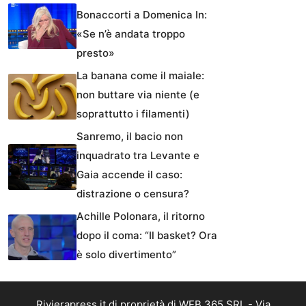
Bonaccorti a Domenica In:
«Se n’è andata troppo
presto»
La banana come il maiale:
non buttare via niente (e
soprattutto i filamenti)
Sanremo, il bacio non
inquadrato tra Levante e
Gaia accende il caso:
distrazione o censura?
Achille Polonara, il ritorno
dopo il coma: “Il basket? Ora
è solo divertimento”
Rivierapress.it di proprietà di WEB 365 SRL - Via