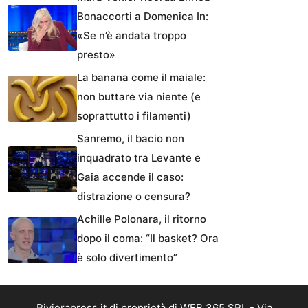
Bonaccorti a Domenica In:
«Se n’è andata troppo
presto»
La banana come il maiale:
non buttare via niente (e
soprattutto i filamenti)
Sanremo, il bacio non
inquadrato tra Levante e
Gaia accende il caso:
distrazione o censura?
Achille Polonara, il ritorno
dopo il coma: “Il basket? Ora
è solo divertimento”
Rivierapress.it di proprietà di WEB 365 SRL - Via