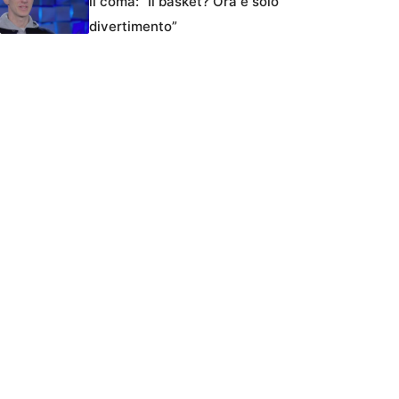
il coma: “Il basket? Ora è solo
divertimento”