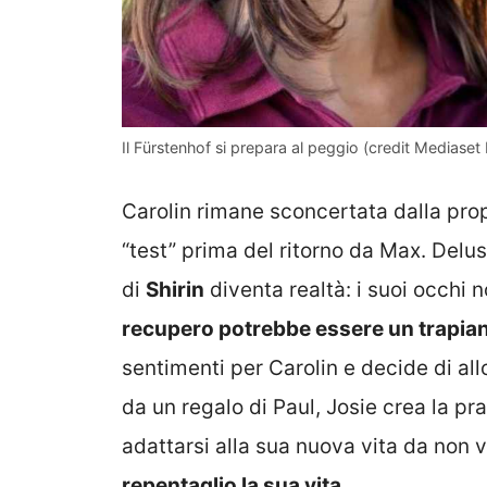
Il Fürstenhof si prepara al peggio (credit Mediaset In
Carolin rimane sconcertata dalla pro
“test” prima del ritorno da Max. Delusa
di
Shirin
diventa realtà: i suoi occhi n
recupero potrebbe essere un trapian
sentimenti per Carolin e decide di allo
da un regalo di Paul, Josie crea la pr
adattarsi alla sua nuova vita da non
repentaglio la sua vita.