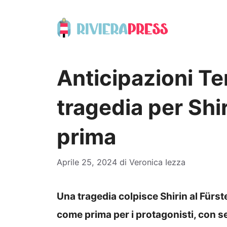
Vai
al
contenuto
Anticipazioni T
tragedia per Shi
prima
Aprile 25, 2024
di
Veronica Iezza
Una tragedia colpisce Shirin al Fürs
come prima per i protagonisti, con seg