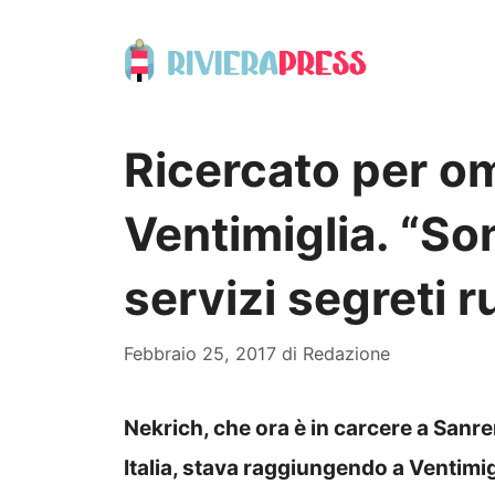
Vai
al
contenuto
Ricercato per om
Ventimiglia. “So
servizi segreti r
Febbraio 25, 2017
di
Redazione
Nekrich, che ora è in carcere a Sanre
Italia, stava raggiungendo a Ventimi