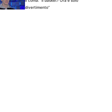
il coma: “Il basket? Ora è solo
divertimento”