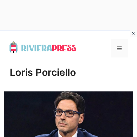
Vai
al
Menu
contenuto
Loris Porciello