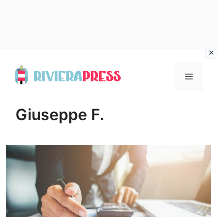
Vai
al
Menu
contenuto
Giuseppe F.