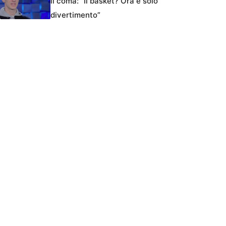
il coma: “Il basket? Ora è solo
divertimento”