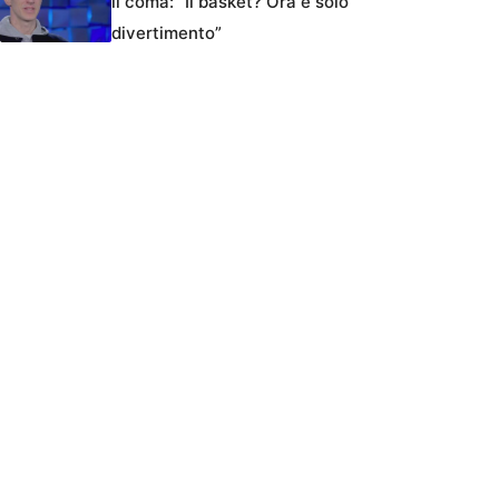
il coma: “Il basket? Ora è solo
divertimento”