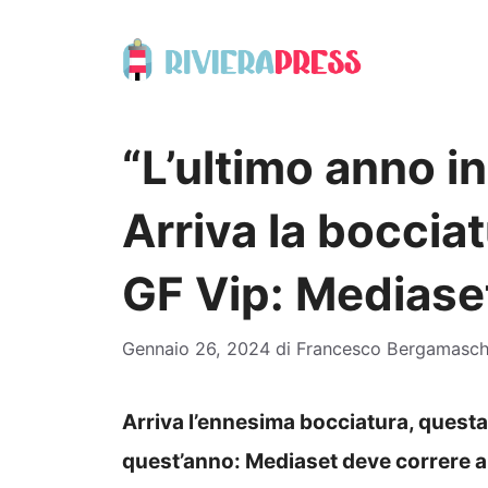
Vai
al
contenuto
“L’ultimo anno i
Arriva la bocciat
GF Vip: Mediaset 
Gennaio 26, 2024
di
Francesco Bergamasch
Arriva l’ennesima bocciatura, questa v
quest’anno: Mediaset deve correre ai