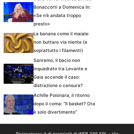
Bonaccorti a Domenica In:
«Se n’è andata troppo
presto»
La banana come il maiale:
non buttare via niente (e
soprattutto i filamenti)
Sanremo, il bacio non
inquadrato tra Levante e
Gaia accende il caso:
distrazione o censura?
Achille Polonara, il ritorno
dopo il coma: “Il basket? Ora
è solo divertimento”
Rivierapress.it di proprietà di WEB 365 SRL - Via