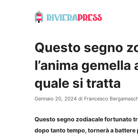
Vai
al
contenuto
Questo segno zo
l’anima gemella 
quale si tratta
Gennaio 20, 2024
di
Francesco Bergamasch
Questo segno zodiacale fortunato tro
dopo tanto tempo, tornerà a battere