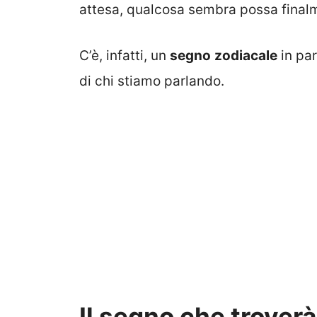
attesa, qualcosa sembra possa finalm
C’è, infatti, un
segno
zodiacale
in par
di chi stiamo parlando.
Il segno che troverà