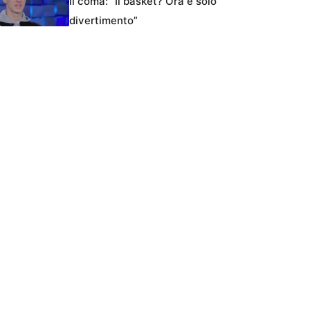
il coma: “Il basket? Ora è solo
divertimento”