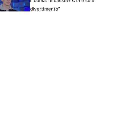
il coma: “Il basket? Ora è solo
divertimento”