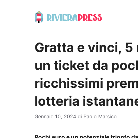
Vai
al
contenuto
Gratta e vinci, 5 
un ticket da pochi
ricchissimi prem
lotteria istantan
Gennaio 10, 2024
di
Paolo Marsico
Pochi euro e un potenziale trionfo da