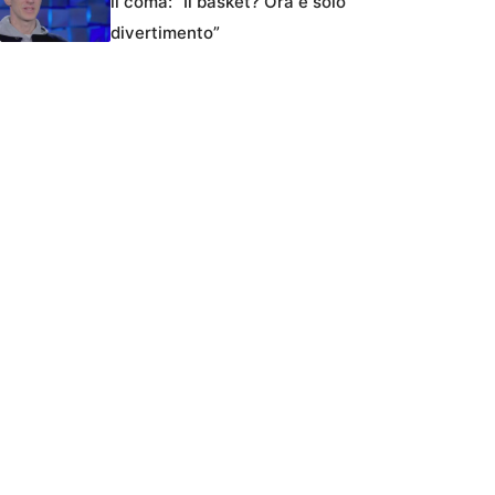
il coma: “Il basket? Ora è solo
divertimento”