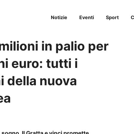
Notizie
Eventi
Sport
C
milioni in palio per
 euro: tutti i
i della nuova
ea
 sogno. Il Gratta e vinci promette,