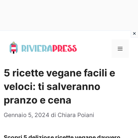
Vai
al
Menu
contenuto
5 ricette vegane facili e
veloci: ti salveranno
pranzo e cena
Gennaio 5, 2024
di
Chiara Poiani
Scopri 5 deliziose ricette vegane davvero