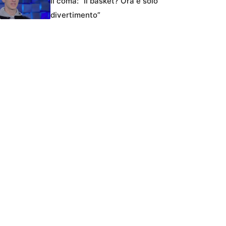
il coma: “Il basket? Ora è solo
divertimento”