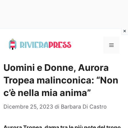
Vai
al
Menu
contenuto
Uomini e Donne, Aurora
Tropea malinconica: “Non
c’è nella mia anima”
Dicembre 25, 2023
di
Barbara Di Castro
Aurora Tropea, dama tra le più note del trono