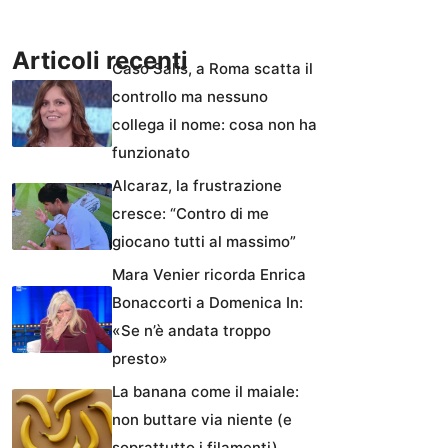
Articoli recenti
Caso Salis, a Roma scatta il
controllo ma nessuno
collega il nome: cosa non ha
funzionato
Alcaraz, la frustrazione
cresce: “Contro di me
giocano tutti al massimo”
Mara Venier ricorda Enrica
Bonaccorti a Domenica In:
«Se n’è andata troppo
presto»
La banana come il maiale:
non buttare via niente (e
soprattutto i filamenti)