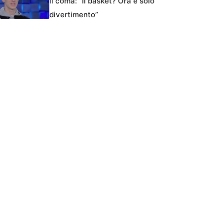
il coma: “Il basket? Ora è solo
divertimento”