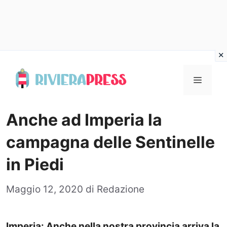
Vai
al
Menu
contenuto
Anche ad Imperia la
campagna delle Sentinelle
in Piedi
Maggio 12, 2020
di
Redazione
Imperia: Anche nella nostra provincia arriva la